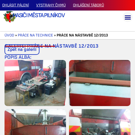
OHLÁSIT PÁLENÍ
VÝSTRAHY ČHMÚ
OHLÁŠENÍ TÁBORŮ
HASIČI MĚSTA PILNÍKOV
ÚVOD
»
PRÁCE NA TECHNICE
»
PRÁCE NA NÁSTAVBĚ 12/2013
GALERIE: PRÁCE NA NÁSTAVBĚ 12/2013
Zpět na galerii
POPIS ALBA: