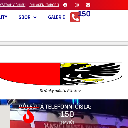
ÝSTRAHY ČHMÚ
OHLÁŠENÍ TÁBORŮ
150
ITY
SBOR
GALERIE
Stránky města Pilníkov
DŮLEŽITÁ TELEFONNÍ ČÍSLA:
150
HASIČI