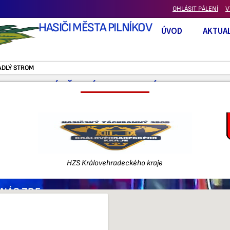
OHLÁSIT PÁLENÍ
V
HASIČI MĚSTA PILNÍKOV
ÚVOD
AKTUAL
ADLÝ STROM
OMOC – VÍTĚZNÁ – SPADLÝ STROM
HZS Královehradeckého kraje
 NÁS ZDE: