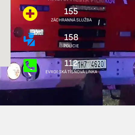
155
ZÁCHRANNÁ SLUŽBA
158
POLICIE
112
EVROPSKÁ TÍSŇOVÁ LINKA